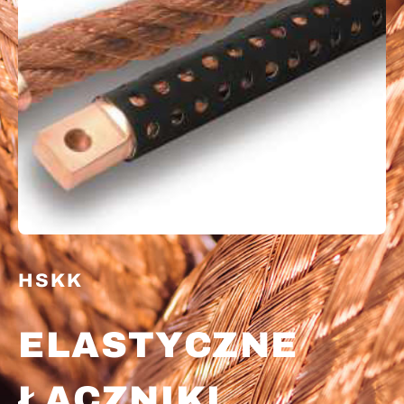
HSKK​
ELASTYCZNE
ŁĄCZNIKI