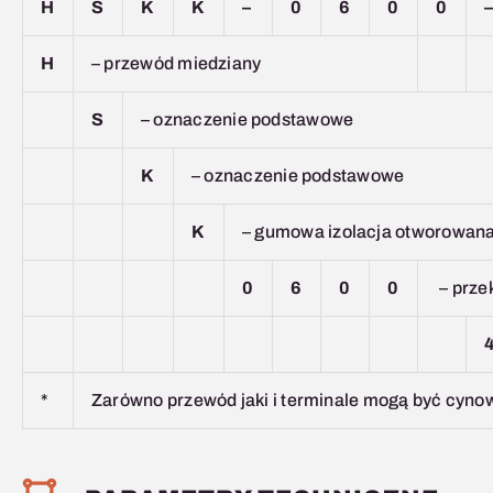
H
S
K
K
–
0
6
0
0
H
– przewód miedziany
S
– oznaczenie podstawowe
K
– oznaczenie podstawowe
K
– gumowa izolacja otworowan
0
6
0
0
– prze
*
Zarówno przewód jaki i terminale mogą być cyno