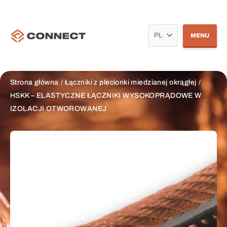
Przejdź
Wybierz
do
treści
język
MENU
Strona główna
Łączniki z plecionki miedzianej okrągłej
HSKK – ELASTYCZNE ŁĄCZNIKI WYSOKOPRĄDOWE W
IZOLACJI OTWOROWANEJ