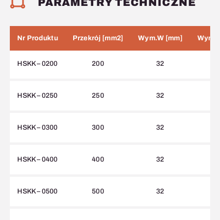
PARAMETRY TECHNICZNE
Nr Produktu
Przekrój [mm2]
Wym.W [mm]
Wym.L
HSKK – 0200
200
32
HSKK – 0250
250
32
HSKK – 0300
300
32
HSKK – 0400
400
32
HSKK – 0500
500
32