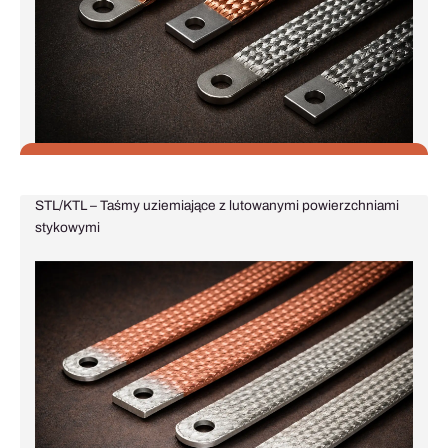
STL/KTL – Taśmy uziemiające z lutowanymi powierzchniami
stykowymi