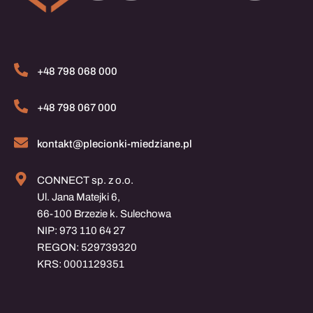
+48 798 068 000
+48 798 067 000
kontakt@plecionki-miedziane.pl
CONNECT sp. z o.o.
Ul. Jana Matejki 6,
66-100 Brzezie k. Sulechowa
NIP: 973 110 64 27
REGON: 529739320
KRS: 0001129351