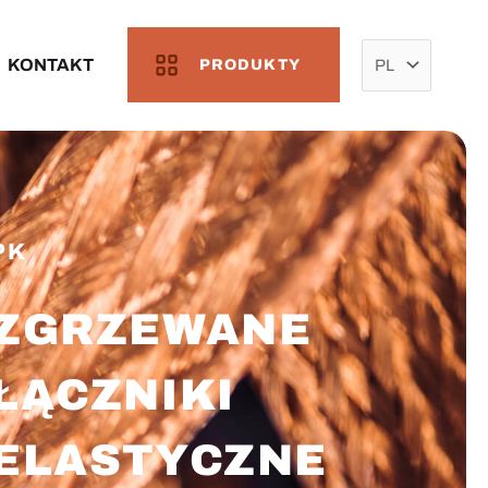
Wybierz
język
KONTAKT
PRODUKTY
PK​
ZGRZEWANE
ŁĄCZNIKI
ELASTYCZNE