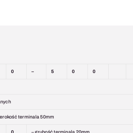
0
–
5
0
0
ianych
zerokość terminala 50mm
0
– grubość terminala 20mm