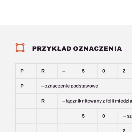
PRZYKŁAD OZNACZENIA
P
R
–
5
0
2
P
– oznaczenie podstawowe
R
– łącznik nitowany z folii miedz
5
0
– s
2