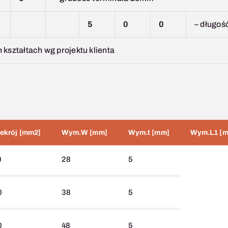
5
0
0
– długość
kształtach wg projektu klienta
ekrój [mm2]
Wym.W [mm]
Wym.t [mm]
Wym.L1 [
0
28
5
0
38
5
0
48
5