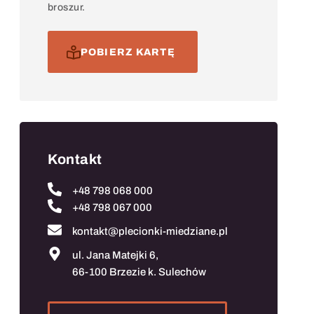
broszur.
POBIERZ KARTĘ
Kontakt
+48 798 068 000
+48 798 067 000
kontakt@plecionki-miedziane.pl
ul. Jana Matejki 6,
66-100 Brzezie k. Sulechów