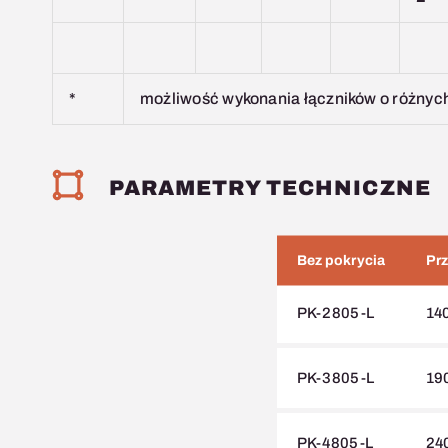
*
możliwość wykonania łączników o różnych 
PARAMETRY TECHNICZNE
Bez pokrycia
Prz
PK-2805-L
14
PK-3805-L
19
PK-4805-L
24