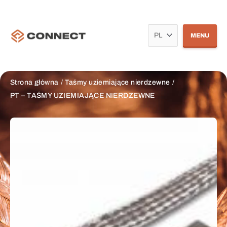
Przejdź
Wybierz
do
treści
język
MENU
Strona główna
Taśmy uziemiające nierdzewne
PT – TAŚMY UZIEMIAJĄCE NIERDZEWNE