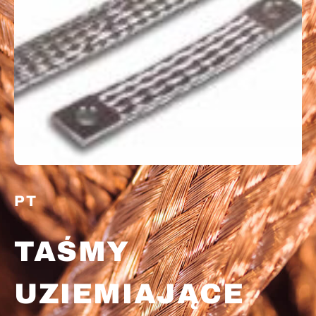
PT
TAŚMY
UZIEMIAJĄCE