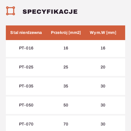
SPECYFIKACJE
Stal nierdzewna
Przekrój [mm2]
Wym.W [mm]
Wy
PT-016
16
16
PT-025
25
20
PT-035
35
30
PT-050
50
30
PT-070
70
30