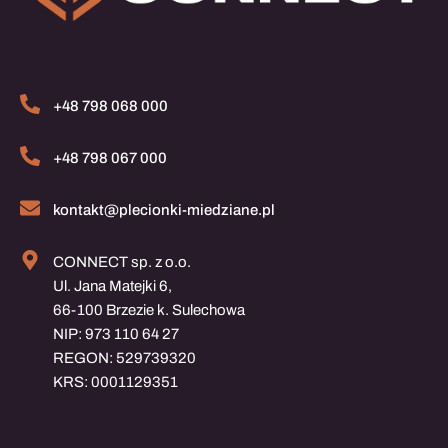
+48 798 068 000
+48 798 067 000
kontakt@plecionki-miedziane.pl
CONNECT sp. z o.o.
Ul. Jana Matejki 6,
66-100 Brzezie k. Sulechowa
NIP: 973 110 64 27
REGON: 529739320
KRS: 0001129351