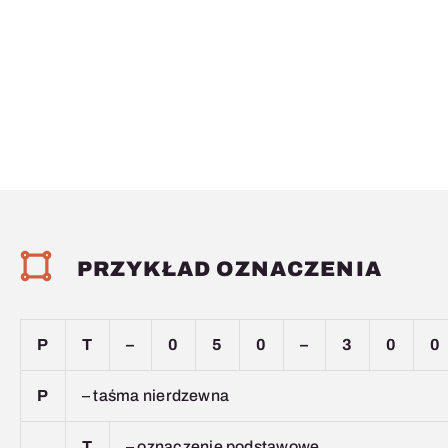
PRZYKŁAD OZNACZENIA
P
T
–
0
5
0
–
3
0
0
P
– taśma nierdzewna
T
– oznaczenie podstawowe