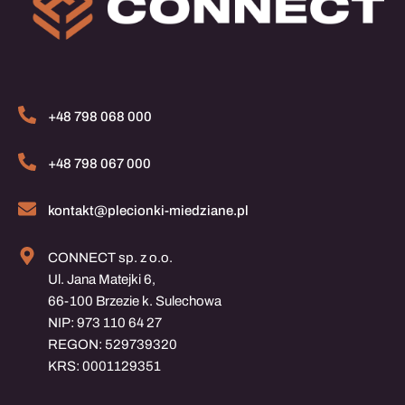
+48 798 068 000
+48 798 067 000
kontakt@plecionki-miedziane.pl
CONNECT sp. z o.o.
Ul. Jana Matejki 6,
66-100 Brzezie k. Sulechowa
NIP: 973 110 64 27
REGON: 529739320
KRS: 0001129351