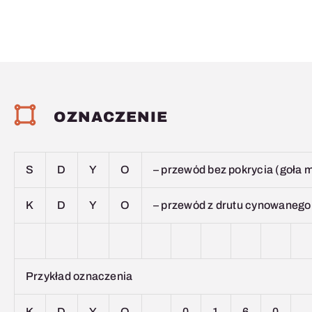
OZNACZENIE
S
D
Y
O
– przewód bez pokrycia (goła 
K
D
Y
O
– przewód z drutu cynowanego
Przykład oznaczenia
K
D
Y
O
–
0
1
6
0
–