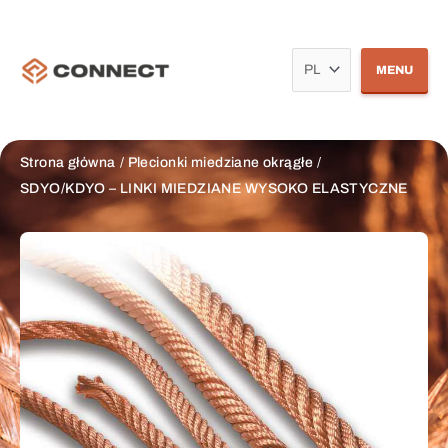
Przejdź
Wybierz
do
treści
język
MENU
Strona główna
Plecionki miedziane okrągłe
SDYO/KDYO – LINKI MIEDZIANE WYSOKO ELASTYCZNE