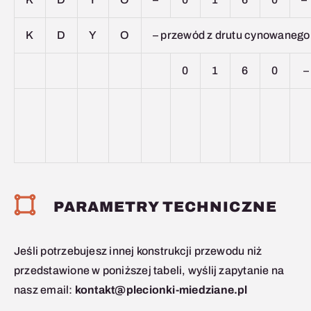
K
D
Y
O
– przewód z drutu cynowanego
0
1
6
0
–
PARAMETRY TECHNICZNE
Jeśli potrzebujesz innej konstrukcji przewodu niż
przedstawione w poniższej tabeli, wyślij zapytanie na
nasz email:
kontakt@plecionki-miedziane.pl