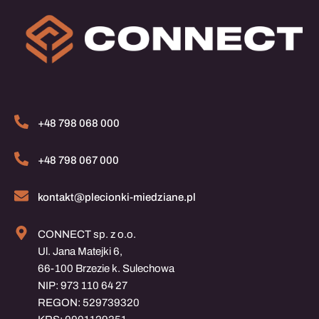
+48 798 068 000
+48 798 067 000
kontakt@plecionki-miedziane.pl
CONNECT sp. z o.o.
Ul. Jana Matejki 6,
66-100 Brzezie k. Sulechowa
NIP: 973 110 64 27
REGON: 529739320