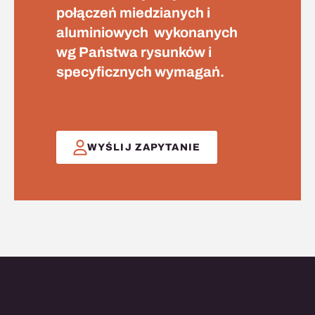
połączeń miedzianych i
aluminiowych wykonanych
wg Państwa rysunków i
specyficznych wymagań.
WYŚLIJ ZAPYTANIE