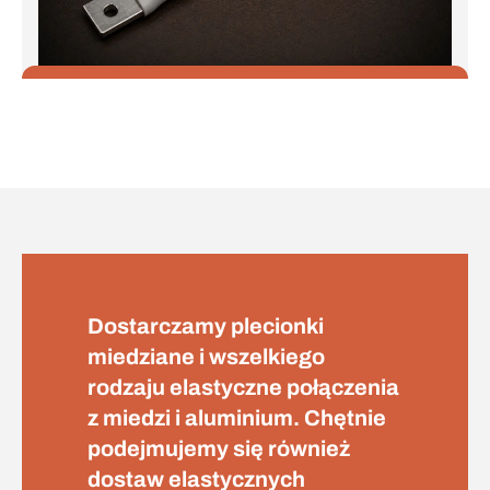
Dostarczamy plecionki
miedziane i wszelkiego
rodzaju elastyczne połączenia
z miedzi i aluminium. Chętnie
podejmujemy się również
dostaw elastycznych