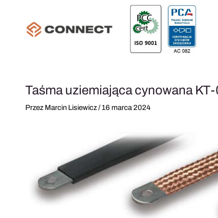
Przejdź
do
treści
Taśma uziemiająca cynowana K
Przez
Marcin Lisiewicz
/
16 marca 2024