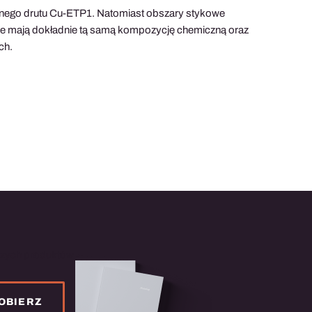
zanego drutu Cu-ETP1. Natomiast obszary stykowe
owe mają dokładnie tą samą kompozycję chemiczną oraz
ch.
szych produktów
OBIERZ