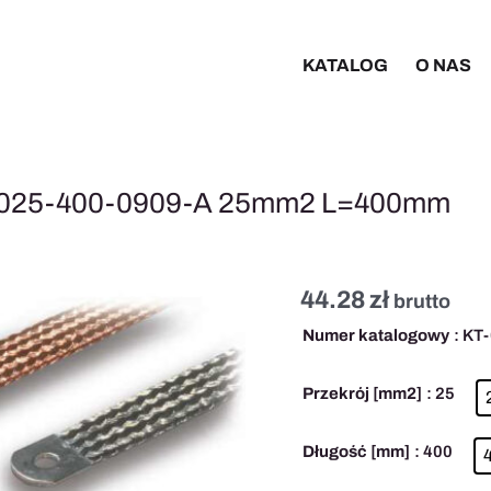
KATALOG
O NAS
T-025-400-0909-A 25mm2 L=400mm
44.28
zł
ilość
brutto
Taśma
Numer katalogowy
: KT
uziemiająca
cynowana
Przekrój [mm2]
: 25
KT-
025-
Długość [mm]
: 400
400-
0909-