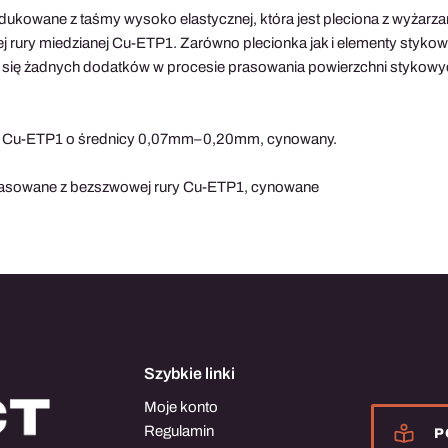
dukowane z taśmy wysoko elastycznej, która jest pleciona z wyżar
j rury miedzianej Cu-ETP1. Zarówno plecionka jak i elementy styk
 się żadnych dodatków w procesie prasowania powierzchni stykowy
ut Cu-ETP1 o średnicy 0,07mm–0,20mm, cynowany.
rasowane z bezszwowej rury Cu-ETP1, cynowane
Katalog na
Szybkie linki
Moje konto
Regulamin
P