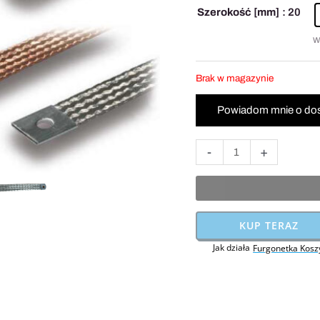
A
Szerokość [mm]
: 20
25mm2
W
L=400mm
Brak w magazynie
-
+
KUP TERAZ
Jak działa
Furgonetka Kosz