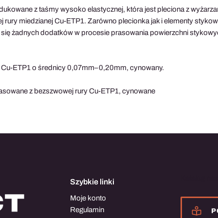
dukowane z taśmy wysoko elastycznej, która jest pleciona z wyżar
j rury miedzianej Cu-ETP1. Zarówno plecionka jak i elementy styk
 się żadnych dodatków w procesie prasowania powierzchni stykowy
ut Cu-ETP1 o średnicy 0,07mm–0,20mm, cynowany.
rasowane z bezszwowej rury Cu-ETP1, cynowane
Katalog na
Szybkie linki
Moje konto
Regulamin
P