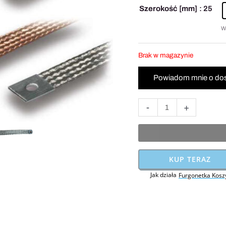
35mm2
Szerokość [mm]
: 25
L=150mm
W
Brak w magazynie
-
+
KUP TERAZ
Jak działa
Furgonetka Kosz