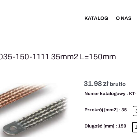
KATALOG
O NAS
T-035-150-1111 35mm2 L=150mm
31.98
zł
ilość
brutto
Taśma
Numer katalogowy
: KT
uziemiająca
cynowana
Przekrój [mm2]
: 35
KT-
035-
Długość [mm]
: 150
150-
1111