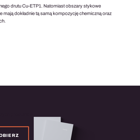
zanego drutu Cu-ETP1. Natomiast obszary stykowe
owe mają dokładnie tą samą kompozycję chemiczną oraz
ch.
szych produktów
OBIERZ