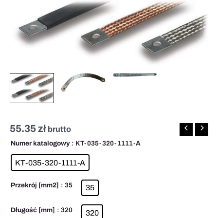
1111
35mm2
L=320mm
55.35
zł
brutto
Numer katalogowy
: KT-035-320-1111-A
KT-035-320-1111-A
Przekrój [mm2]
: 35
35
Długość [mm]
: 320
320