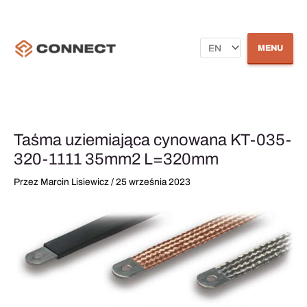
Przejdź
Wybierz
do
treści
język
MENU
Taśma uziemiająca cynowana KT-035-
320-1111 35mm2 L=320mm
Przez
Marcin Lisiewicz
/
25 września 2023
ilość
Taśma
uziemiająca
cynowana
KT-
035-
320-