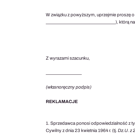
W związku z powyższym, uprzejmie proszę o zw
_________________________________), którą n
Z wyrazami szacunku,
_________________
(własnoręczny podpis)
REKLAMACJE
1. Sprzedawca ponosi odpowiedzialność z tyt
Cywilny z dnia 23 kwietnia 1964 r. (tj.
Dz.U. z 