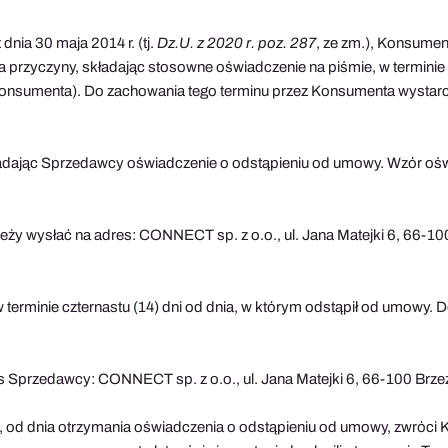
nia 30 maja 2014 r. (tj.
Dz.U. z 2020 r. poz. 287
, ze zm.), Konsume
przyczyny, składając stosowne oświadczenie na piśmie, w terminie cz
 Konsumenta). Do zachowania tego terminu przez Konsumenta wystarc
dając Sprzedawcy oświadczenie o odstąpieniu od umowy. Wzór oświa
ży wysłać na adres: CONNECT sp. z o.o., ul. Jana Matejki 6, 66-100
erminie czternastu (14) dni od dnia, w którym odstąpił od umowy. 
 Sprzedawcy: CONNECT sp. z o.o., ul. Jana Matejki 6, 66-100 Brzez
dni, od dnia otrzymania oświadczenia o odstąpieniu od umowy, zwróc