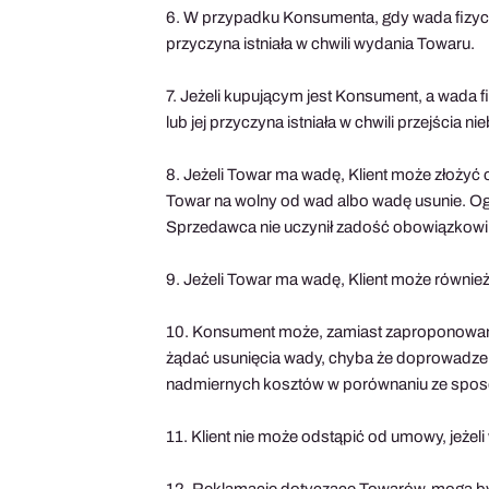
6. W przypadku Konsumenta, gdy wada fizycz
przyczyna istniała w chwili wydania Towaru.
7. Jeżeli kupującym jest Konsument, a wada 
lub jej przyczyna istniała w chwili przejścia
8. Jeżeli Towar ma wadę, Klient może złoży
Towar na wolny od wad albo wadę usunie. Ogr
Sprzedawca nie uczynił zadość obowiązkowi
9. Jeżeli Towar ma wadę, Klient może równie
10. Konsument może, zamiast zaproponowan
żądać usunięcia wady, chyba że doprowadz
nadmiernych kosztów w porównaniu ze sp
11. Klient nie może odstąpić od umowy, jeżeli 
12. Reklamacje dotyczące Towarów, mogą by