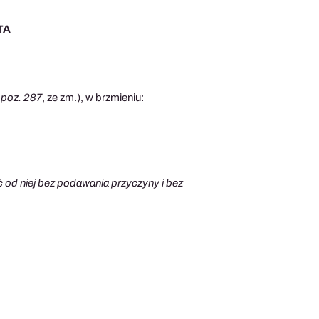
TA
 poz. 287
, ze zm.), w brzmieniu:
 od niej bez podawania przyczyny i bez