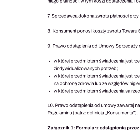
niego płatności, w tym koszt dostarczenia To
7. Sprzedawca dokona zwrotu płatności przy 
8. Konsument ponosi koszty zwrotu Towaru 
9. Prawo odstąpienia od Umowy Sprzedaży n
w której przedmiotem świadczenia jest r
zindywidualizowanych potrzeb;
w której przedmiotem świadczenia jest r
na ochronę zdrowia lub ze względów higien
w której przedmiotem świadczenia są rzecz
10. Prawo odstąpienia od umowy zawartej na 
Regulaminu (patrz: definicja „Konsumenta”).
Załącznik 1: Formularz odstąpienia prze