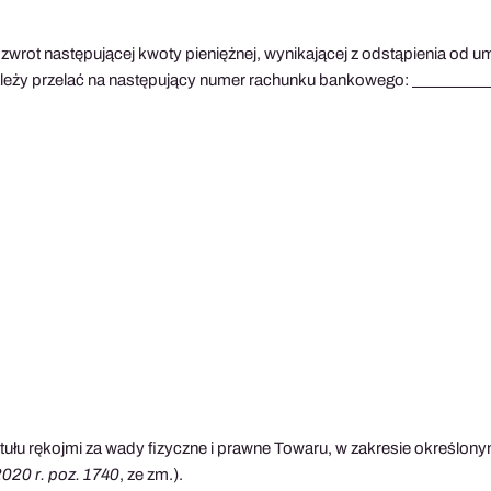
rot następującej kwoty pieniężnej, wynikającej z odstąpienia od um
ależy przelać na następujący numer rachunku bankowego: __________
ułu rękojmi za wady fizyczne i prawne Towaru, w zakresie określony
2020 r. poz. 1740
, ze zm.).