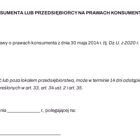
NSUMENTA LUB PRZEDSIĘBIORCY NA PRAWACH KONSUMEN
tawy o prawach konsumenta z dnia 30 maja 2014 r. (tj.
Dz.U. z 2020 r.
lub poza lokalem przedsiębiorstwa, może w terminie 14 dni odstąpić
onych w art. 33, art. 34 ust. 2 i art. 35.
ia _______________ r., polegającej na:
____________________________