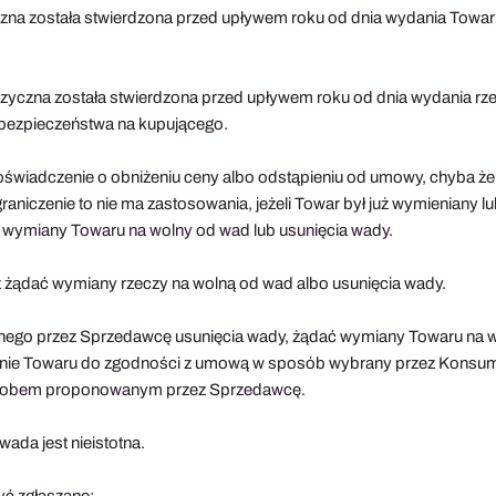
na została stwierdzona przed upływem roku od dnia wydania Towaru
fizyczna została stwierdzona przed upływem roku od dnia wydania r
 niebezpieczeństwa na kupującego.
ć oświadczenie o obniżeniu ceny albo odstąpieniu od umowy, chyba 
aniczenie to nie ma zastosowania, jeżeli Towar był już wymieniany 
 wymiany Towaru na wolny od wad lub usunięcia wady.
ż żądać wymiany rzeczy na wolną od wad albo usunięcia wady.
ego przez Sprzedawcę usunięcia wady, żądać wymiany Towaru na w
enie Towaru do zgodności z umową w sposób wybrany przez Konsum
osobem proponowanym przez Sprzedawcę.
wada jest nieistotna.
ć zgłaszane: