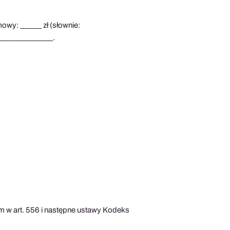
owy: ______ zł (słownie:
_______________.
m w art. 556 i następne ustawy Kodeks