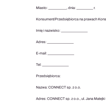
Miasto: ___________, dnia: __________ r.
Konsument/Przedsiębiorca na prawach Kon
Imię i nazwisko: ________________
Adres: ________________
E-mail: ________________
Tel: ________________
Przedsiębiorca:
Nazwa: CONNECT sp. z o.o.
Adres: CONNECT sp. z o.o., ul. Jana Matejki