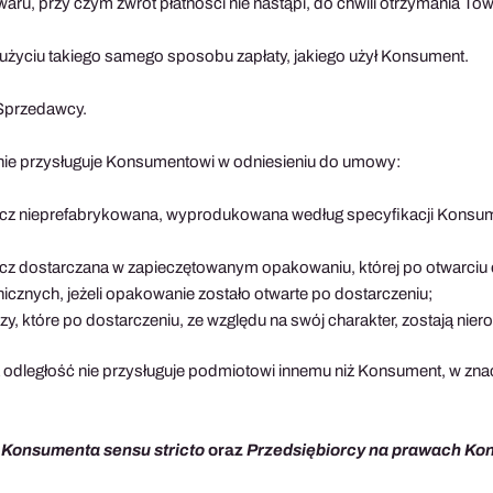
waru, przy czym zwrot płatności nie nastąpi, do chwili otrzymania T
użyciu takiego samego sposobu zapłaty, jakiego użył Konsument.
Sprzedawcy.
ie przysługuje Konsumentowi w odniesieniu do umowy:
zecz nieprefabrykowana, wyprodukowana według specyfikacji Konsum
zecz dostarczana w zapieczętowanym opakowaniu, której po otwarciu
icznych, jeżeli opakowanie zostało otwarte po dostarczeniu;
y, które po dostarczeniu, ze względu na swój charakter, zostają nier
odległość nie przysługuje podmiotowi innemu niż Konsument, w znac
z
Konsumenta sensu stricto
oraz
Przedsiębiorcy na prawach K