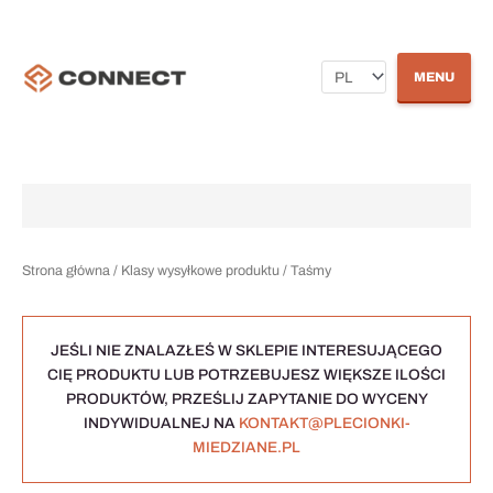
Posortowane
Przejdź
według
Wybierz
do
ceny:
od
treści
niskiej
język
do
MENU
wysokiej
Strona główna
/ Klasy wysyłkowe produktu / Taśmy
JEŚLI NIE ZNALAZŁEŚ W SKLEPIE INTERESUJĄCEGO
CIĘ PRODUKTU LUB POTRZEBUJESZ WIĘKSZE ILOŚCI
PRODUKTÓW, PRZEŚLIJ ZAPYTANIE DO WYCENY
INDYWIDUALNEJ NA
KONTAKT@PLECIONKI-
MIEDZIANE.PL