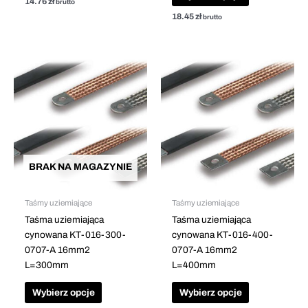
14.76
zł
brutto
18.45
zł
brutto
Ten
Ten
produkt
produkt
ma
ma
wiele
wiele
wariantów.
wariantów.
Opcje
Opcje
można
można
BRAK NA MAGAZYNIE
wybrać
wybrać
na
na
stronie
stronie
Taśmy uziemiające
Taśmy uziemiające
produktu
produktu
Taśma uziemiająca
Taśma uziemiająca
cynowana KT-016-300-
cynowana KT-016-400-
0707-A 16mm2
0707-A 16mm2
L=300mm
L=400mm
Wybierz opcje
Wybierz opcje