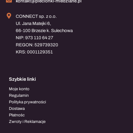
kontakt@plecionki-miedziane.pl
CONNECT sp. z o.o.
Ul. Jana Matejki 6,
66-100 Brzezie k. Sulechowa
NIP: 973 110 64 27
REGON: 529739320
KRS: 0001129351
Szybkie linki
Moje konto
Regulamin
Polityka prywatności
Dostawa
Płatnośc
Zwroty i Reklamacje