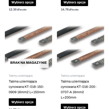
Wybierz opcje
Wybierz opcje
12.30
zł
14.76
zł
brutto
brutto
Ten
Ten
produkt
produkt
ma
ma
wiele
wiele
wariantów.
wariantów.
Opcje
Opcje
można
można
BRAK NA MAGAZYNIE
wybrać
wybrać
na
na
stronie
stronie
Taśmy uziemiające
Taśmy uziemiające
produktu
produktu
Taśma uziemiająca
Taśma uziemiająca
cynowana KT-016-150-
cynowana KT-016-200-
0909 16mm2 L=150mm
0707-A 16mm2
L=200mm
Wybierz opcje
Wybierz opcje