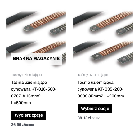
Ten
Ten
produkt
produkt
ma
ma
wiele
wiele
wariantów.
wariantów.
Opcje
Opcje
można
można
BRAK NA MAGAZYNIE
wybrać
wybrać
na
na
stronie
stronie
Taśmy uziemiające
Taśmy uziemiające
produktu
produktu
Taśma uziemiająca
Taśma uziemiająca
cynowana KT-016-500-
cynowana KT-035-200-
0707-A 16mm2
0909 35mm2 L=200mm
L=500mm
Wybierz opcje
Wybierz opcje
38.13
zł
brutto
36.90
zł
brutto