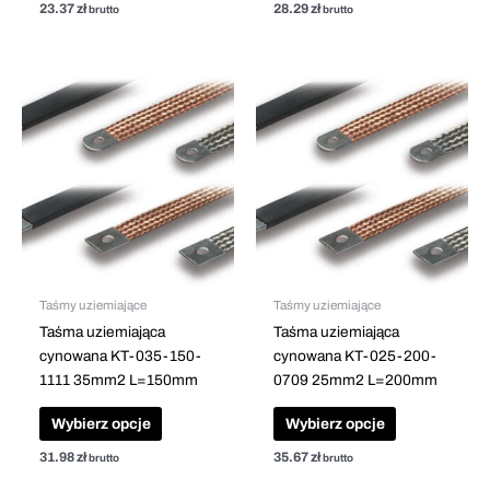
23.37
zł
28.29
zł
brutto
brutto
Ten
Ten
produkt
produkt
ma
ma
wiele
wiele
wariantów.
wariantów.
Opcje
Opcje
można
można
wybrać
wybrać
na
na
stronie
stronie
Taśmy uziemiające
Taśmy uziemiające
produktu
produktu
Taśma uziemiająca
Taśma uziemiająca
cynowana KT-035-150-
cynowana KT-025-200-
1111 35mm2 L=150mm
0709 25mm2 L=200mm
Wybierz opcje
Wybierz opcje
31.98
zł
35.67
zł
brutto
brutto