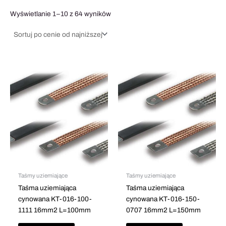
Wyświetlanie 1–10 z 64 wyników
Ten
Ten
produkt
produkt
ma
ma
wiele
wiele
wariantów.
wariantów.
Opcje
Opcje
można
można
wybrać
wybrać
na
na
stronie
stronie
Taśmy uziemiające
Taśmy uziemiające
produktu
produktu
Taśma uziemiająca
Taśma uziemiająca
cynowana KT-016-100-
cynowana KT-016-150-
1111 16mm2 L=100mm
0707 16mm2 L=150mm