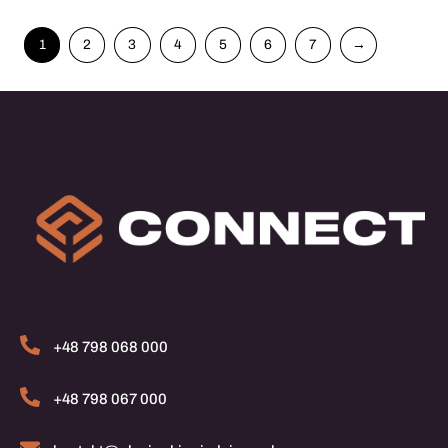
1
2
3
4
5
6
7
→
+48 798 068 000
+48 798 067 000